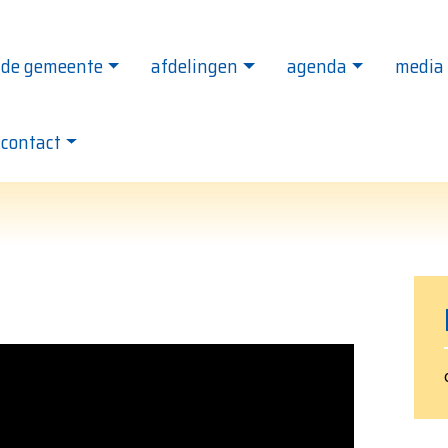
de gemeente
afdelingen
agenda
media
le Evangelie Gemeente Het Kruispunt - ga naar de
contact