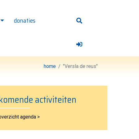
donaties
 homepage
home
"Versla de reus"
komende activiteiten
overzicht agenda >