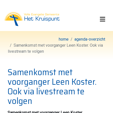
Volle Evangelie Gemeen
Togg
home
agenda-overzicht
Samenkomst met voorganger Leen Koster. Ook via
livestream te volgen
Samenkomst met
voorganger Leen Koster.
Ook via livestream te
volgen
Samenkomst met voorganger Leen Koster