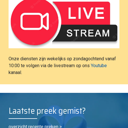
Onze diensten zijn wekelijks op zondagochtend vanaf
10:00 te volgen via de livestream op ons
Youtube
kanaal.
Laatste preek gemist?
overzicht recente preken >